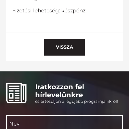
Fizetési lehetőség: készpénz.
VISSZA
Iratkozzon fel
hírlevelünkre
és értesüljön a legújabb programjainkról!