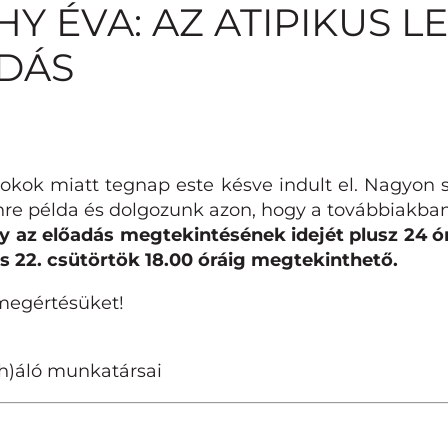
Y ÉVA: AZ ATIPIKUS LES
DÁS
kok miatt tegnap este késve indult el. Nagyon s
nre példa és dolgozunk azon, hogy a továbbiakban
y az előadás megtekintésének idejét plusz 24 ór
is 22. csütörtök 18.00 óráig megtekinthető.
megértésüket!
h)áló munkatársai