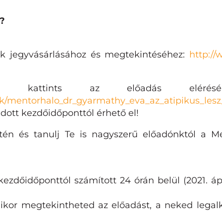
?
sok jegyvásárlásához és megtekintéséhez:
http://
an kattints az előadás eléré
hrk/mentorhalo_dr_gyarmathy_eva_az_atipikus_lesz
ott kezdőidőponttól érhető el!
tén és tanulj Te is nagyszerű előadónktól a M
őidőponttól számított 24 órán belül (2021. áprili
ikor megtekintheted az előadást, a neked legal