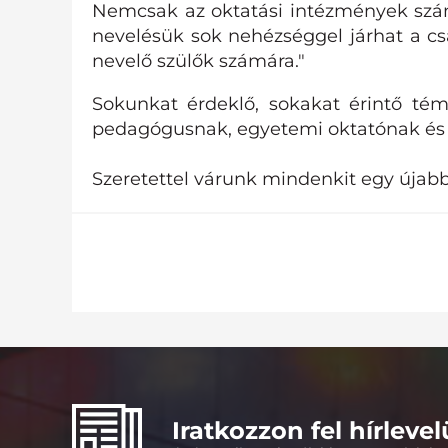
Nemcsak az oktatási intézmények szám
nevelésük sok nehézséggel járhat a csa
nevelő szülők számára."
Sokunkat érdeklő, sokakat érintő tém
pedagógusnak, egyetemi oktatónak és 
Szeretettel várunk mindenkit egy újabb
Iratkozzon fel hírleve