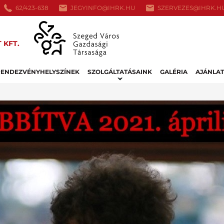
62/423-638
JEGYINFO@IHRK.HU
SZERVEZES@IHRK.H
 KFT.
RENDEZVÉNYHELYSZÍNEK
SZOLGÁLTATÁSAINK
GALÉRIA
AJÁNLA