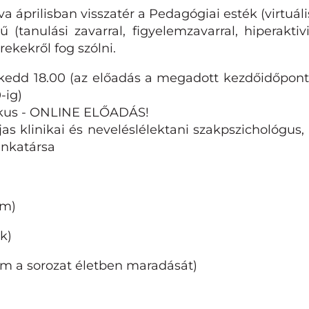
 áprilisban visszatér a Pedagógiai esték (virtuáli
 (tanulási zavarral, figyelemzavarral, hiperaktivi
ekekről fog szólni.
. kedd 18.00 (az előadás a megadott kezdőidőponttó
0-ig)
pikus - ONLINE ELŐADÁS!
as klinikai és neveléslélektani szakpszichológus
unkatársa
em)
k)
om a sorozat életben maradását)