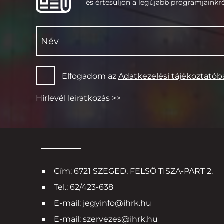
és értesüljön a legújabb programjainkró
Elfogadom az
Adatkezelési tájékoztató
Hírlevél leiratkozás >>
Cím: 6721 SZEGED, FELSŐ TISZA-PART 2.
Tel.: 62/423-638
E-mail: jegyinfo@ihrk.hu
E-mail: szervezes@ihrk.hu