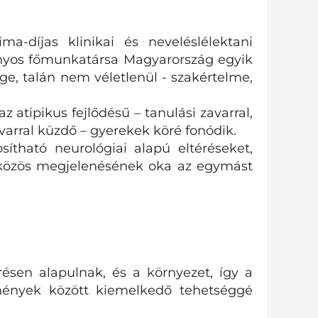
-díjas klinikai és neveléslélektani
ányos főmunkatársa Magyarország egyik
ge, talán nem véletlenül - szakértelme,
atipikus fejlődésű – tanulási zavarral,
avarral küzdő – gyerekek köré fonódik.
ítható neurológiai alapú eltéréseket,
közös megjelenésének oka az egymást
résen alapulnak, és a környezet, így a
mények között kiemelkedő tehetséggé