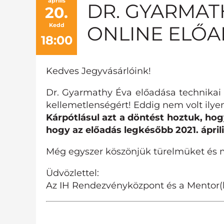
április
DR. GYARMATH
20.
Kedd
ONLINE ELŐA
18:00
Kedves Jegyvásárlóink!
Dr. Gyarmathy Éva előadása technikai o
kellemetlenségért! Eddig nem volt ilye
Kárpótlásul azt a döntést hoztuk, hog
hogy az előadás legkésőbb 2021. ápril
Még egyszer köszönjük türelmüket és 
Üdvözlettel:
Az IH Rendezvényközpont és a Mentor(