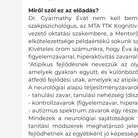
Miről szól ez az előadás?
Dr. Gyarmathy Évát nem kell bemuta
szakpszichológus, az MTA TTK Kognití
vezető oktatási szakembere, a Mentor(h
elkötelezettsége példaértékű sokunk s
Kivételes öröm számunkra, hogy Éva ápr
figyelemzavarral, hiperaktivitás zavarr
"Atipikus fejlődésnek nevezzük az ol
amelyek gyakran együtt, és különbö
átfedő fejlődési utak, amelyek az atipi
A neurológiai alapú teljesítményzavarok
- tanulási zavar, tanulási nehézség (diszl
- kontrollzavarok (figyelemzavar, hipera
- autizmus spektrum zavarok egy része
Mindezek a neurológiai sajátosságok v
tanítási módszerek meghatározó jel
fejlődhetnek az egyébként jó képessége