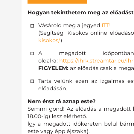
Hogyan tekinthetem meg az előadást
Vásárold meg a jegyed
ITT!
(Segítség: Kisokos online előadá
kisokos/
)
A megadott időpontb
oldalra:
https://ihrk.streamtar.eu/i
FIGYELEM:
az előadás csak a megad
Tarts velünk ezen az izgalmas es
előadásán.
Nem érsz rá aznap este?
Semmi gond! Az előadás a megadott kezd
18.00-ig) lesz elérhető.
Így a megadott időkereten belül bárm
este vagy épp éjszaka).