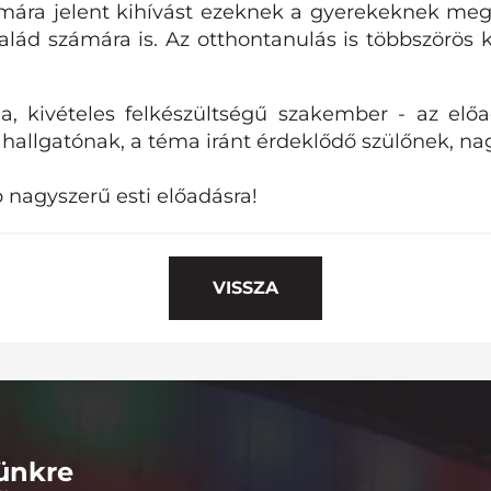
ára jelent kihívást ezeknek a gyerekeknek megfe
lád számára is. Az otthontanulás is többszörös k
a, kivételes felkészültségű szakember - az előa
hallgatónak, a téma iránt érdeklődő szülőnek, n
 nagyszerű esti előadásra!
VISSZA
lünkre