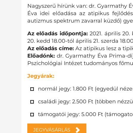
Nagyszerű hírünk van: dr. Gyarmathy Éva
Éva idei előadása az atipikus fejlődésű
autizmus spektrum zavarral küzdő) gyer
Az előadás időpontja:
2021. április 20
20. kedd 18.00-tól április 21. szerda 18.0
Az előadás címe:
Az atipikus lesz a ti
Előadónk:
dr. Gyarmathy Éva Prima-díj
Pszichológiai Intézet tudományos főm
Jegyárak:
normál jegy: 1.800 Ft (egyedül néz
családi jegy: 2.500 Ft (többen nézzü
támogatói jegy: 5.000 Ft (támogat
JEGYVÁSÁRLÁS