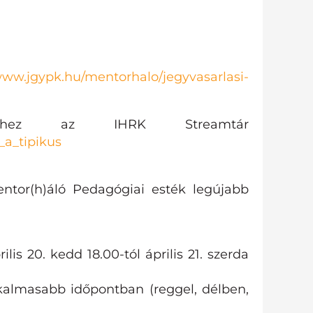
www.jgypk.hu/mentorhalo/jegyvasarlasi-
séhez az IHRK Streamtár
_a_tipikus
entor(h)áló Pedagógiai esték legújabb
s 20. kedd 18.00-tól április 21. szerda
kalmasabb időpontban (reggel, délben,