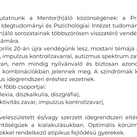
tnunk a Mentor(h)áló közönségének: a Prima
v Idegtudományi és Pszichológiai Intézet tudom
)áló sorozatainak többszörösen visszatérő vendé
zámára.
ilis 20-án újra vendégünk lesz, mostani témája az 
al, impulzus kontrollzavarral, autizmus spektrum z
yan, nem mindig nyilvánvaló és biztosan azonos
ző kombinációkban jelennek meg. A szindrómák 
kus idegrendszeri éréshez vezetnek.
 főbb csoportjai:
exia, diszkalkulia, diszgráfia),
ktivitás zavar, impulzus kontrollzavar),
.
eleszületett és/vagy szerzett idegrendszeri elté
entőségűek a kialakulásukban. Optimális körül
kkel rendelkező atipikus fejlődésű gyerekek.