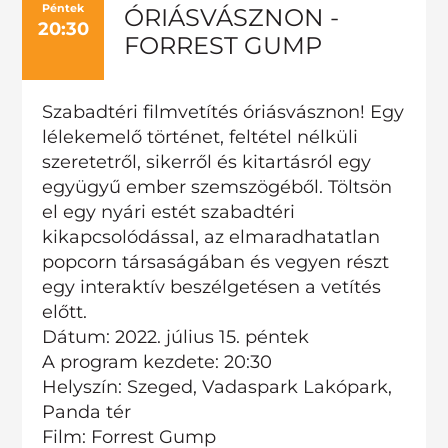
Péntek
ÓRIÁSVÁSZNON -
20:30
FORREST GUMP
Szabadtéri filmvetítés óriásvásznon! Egy
lélekemelő történet, feltétel nélküli
szeretetről, sikerről és kitartásról egy
együgyű ember szemszögéből. Töltsön
el egy nyári estét szabadtéri
kikapcsolódással, az elmaradhatatlan
popcorn társaságában és vegyen részt
egy interaktív beszélgetésen a vetítés
előtt.
Dátum: 2022. július 15. péntek
A program kezdete: 20:30
Helyszín: Szeged, Vadaspark Lakópark,
Panda tér
Film: Forrest Gump