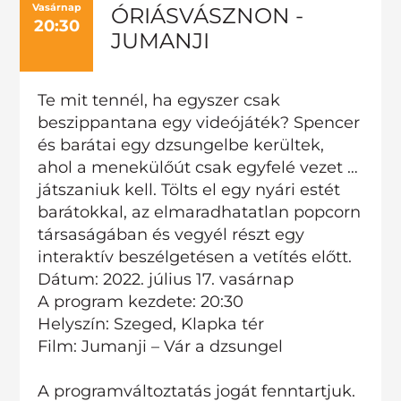
Vasárnap
ÓRIÁSVÁSZNON -
20:30
JUMANJI
Te mit tennél, ha egyszer csak
beszippantana egy videójáték? Spencer
és barátai egy dzsungelbe kerültek,
ahol a menekülőút csak egyfelé vezet …
játszaniuk kell. Tölts el egy nyári estét
barátokkal, az elmaradhatatlan popcorn
társaságában és vegyél részt egy
interaktív beszélgetésen a vetítés előtt.
Dátum: 2022. július 17. vasárnap
A program kezdete: 20:30
Helyszín: Szeged, Klapka tér
Film: Jumanji – Vár a dzsungel
A programváltoztatás jogát fenntartjuk.