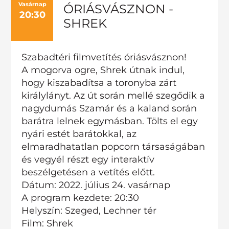
Vasárnap
ÓRIÁSVÁSZNON -
20:30
SHREK
Szabadtéri filmvetítés óriásvásznon!
A mogorva ogre, Shrek útnak indul,
hogy kiszabadítsa a toronyba zárt
királylányt. Az út során mellé szegődik a
nagydumás Szamár és a kaland során
barátra lelnek egymásban. Tölts el egy
nyári estét barátokkal, az
elmaradhatatlan popcorn társaságában
és vegyél részt egy interaktív
beszélgetésen a vetítés előtt.
Dátum: 2022. július 24. vasárnap
A program kezdete: 20:30
Helyszín: Szeged, Lechner tér
Film: Shrek