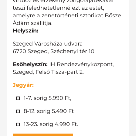
virtuóz és érzékeny zongorajátékával
teszi feledhetetlenné ezt az estét,
amelyre a zenetörténeti sztorikat
Bősze
Ádám
szállítja.
Helyszín:
Szeged Városháza udvara
6720 Szeged, Széchenyi tér 10.
Esőhelyszín:
IH Rendezvényközpont,
Szeged, Felső Tisza-part 2.
Jegyár:
1-7. sorig 5.990 Ft,
8-12. sorig 5.490 Ft
13-23. sorig 4.990 Ft.