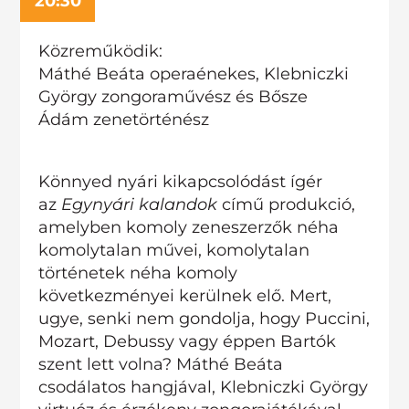
20:30
Közreműködik:
Máthé Beáta operaénekes, Klebniczki
György zongoraművész és
Bősze
Ádám
zenetörténész
Könnyed nyári kikapcsolódást ígér
az
Egynyári kalandok
című produkció,
amelyben komoly zeneszerzők néha
komolytalan művei, komolytalan
történetek néha komoly
következményei kerülnek elő. Mert,
ugye, senki nem gondolja, hogy Puccini,
Mozart, Debussy vagy éppen Bartók
szent lett volna? Máthé Beáta
csodálatos hangjával, Klebniczki György