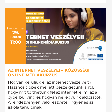
Szeptember
29.
Péntek
11:00
AZ INTERNET VESZÉLYEI – KÖZÖSSÉGI
ONLINE MÉDIAKURZUS
Hogyan kerüljük el az internet veszélyeit?
Hasznos tippek mellett beszélgetünk arról,
hogy mit tölthetünk fel az internetre, mi az a
cyberbullying és hogyan ne legyünk áldozatok.
A rendezvényen való részvétel ingyenes az
iskola tanulóinak!