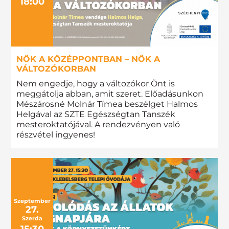
18:00
NŐK A KÖZÉPPONTBAN – NŐK A
VÁLTOZÓKORBAN
Nem engedje, hogy a változókor Önt is
meggátolja abban, amit szeret. Előadásunkon
Mészárosné Molnár Tímea beszélget Halmos
Helgával az SZTE Egészségtan Tanszék
mesteroktatójával. A rendezvényen való
részvétel ingyenes!
Szeptember
27.
Szerda
15:30