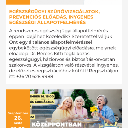
EGÉSZSÉGÜGYI SZŰRŐVIZSGÁLATOK,
PREVENCIÓS ELŐADÁS, INYGENES
EGÉSZSÉGI ÁLLAPOTFELMÉRÉS
A rendszeres egészségügyi állapotfelmérés
éppen idejéhez közeledik? Szeretettel várjuk
Önt egy általános állapotfelméréssel
egybekötött egészségügyi előadásra, melynek
előadója Dr. Bérces Kitti foglalkozás-
egészségügyi, háziorvos és biztosítás-orvostan
szakorvos. A vizsgálaton való részvétel ingyenes,
de előzetes regisztrációhoz kötött! Regisztráljon
itt: +36 70 628 9988
Szeptember
26.
Kedd