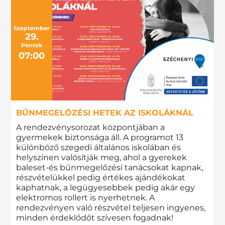
Szeptember
29.
Péntek
07:00
BŰNMEGELŐZÉSI HETEK AZ ISKOLÁKNÁL
A rendezvénysorozat központjában a
gyermekek biztonsága áll. A programot 13
különböző szegedi általános iskolában és
helyszínen valósítják meg, ahol a gyerekek
baleset-és bűnmegelőzési tanácsokat kapnak,
részvételükkel pedig értékes ajándékokat
kaphatnak, a legügyesebbek pedig akár egy
elektromos rollert is nyerhetnek. A
rendezvényen való részvétel teljesen ingyenes,
minden érdeklődőt szívesen fogadnak!