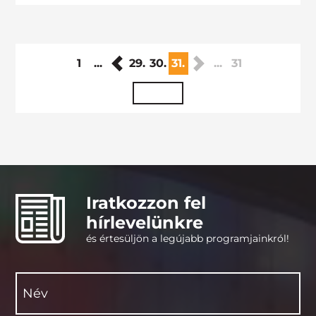
1
...
29.
30.
31.
...
31
Iratkozzon fel
hírlevelünkre
és értesüljön a legújabb programjainkról!