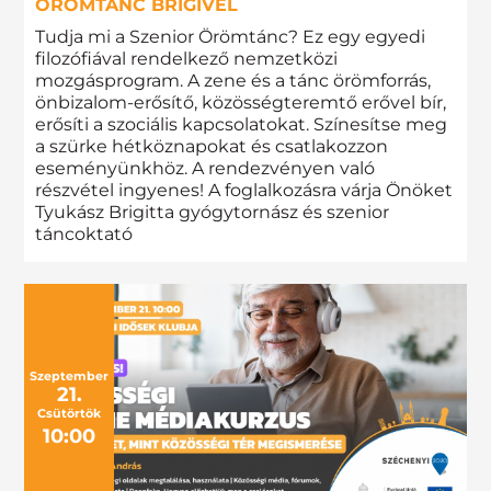
ÖRÖMTÁNC BRIGIVEL
Tudja mi a Szenior Örömtánc? Ez egy egyedi
filozófiával rendelkező nemzetközi
mozgásprogram. A zene és a tánc örömforrás,
önbizalom-erősítő, közösségteremtő erővel bír,
erősíti a szociális kapcsolatokat. Színesítse meg
a szürke hétköznapokat és csatlakozzon
eseményünkhöz. A rendezvényen való
részvétel ingyenes! A foglalkozásra várja Önöket
Tyukász Brigitta gyógytornász és szenior
táncoktató
Szeptember
21.
Csütörtök
10:00