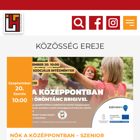
KÖZÖSSÉG EREJE
Szeptember
20.
Szerda
10:00
NŐK A KÖZÉPPONTBAN – SZENIOR