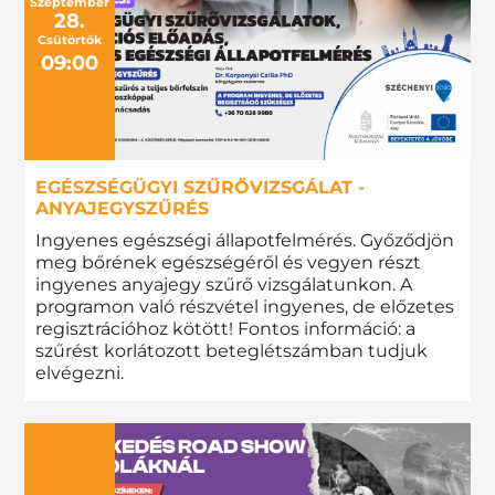
Szeptember
28.
Csütörtök
09:00
EGÉSZSÉGÜGYI SZŰRŐVIZSGÁLAT -
ANYAJEGYSZŰRÉS
Ingyenes egészségi állapotfelmérés. Győződjön
meg bőrének egészségéről és vegyen részt
ingyenes anyajegy szűrő vizsgálatunkon. A
programon való részvétel ingyenes, de előzetes
regisztrációhoz kötött! Fontos információ: a
szűrést korlátozott beteglétszámban tudjuk
elvégezni.