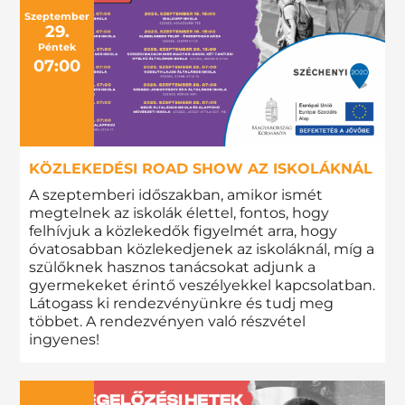
Szeptember
29.
Péntek
07:00
KÖZLEKEDÉSI ROAD SHOW AZ ISKOLÁKNÁL
A szeptemberi időszakban, amikor ismét
megtelnek az iskolák élettel, fontos, hogy
felhívjuk a közlekedők figyelmét arra, hogy
óvatosabban közlekedjenek az iskoláknál, míg a
szülőknek hasznos tanácsokat adjunk a
gyermekeket érintő veszélyekkel kapcsolatban.
Látogass ki rendezvényünkre és tudj meg
többet. A rendezvényen való részvétel
ingyenes!